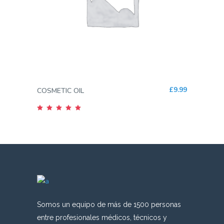
AGREGAR AL CARRITO
£
9.99
COSMETIC OIL
Valorado
en
5.00
de 5
Somos un equipo de más de 1500 personas
entre profesionales médicos, técnicos y