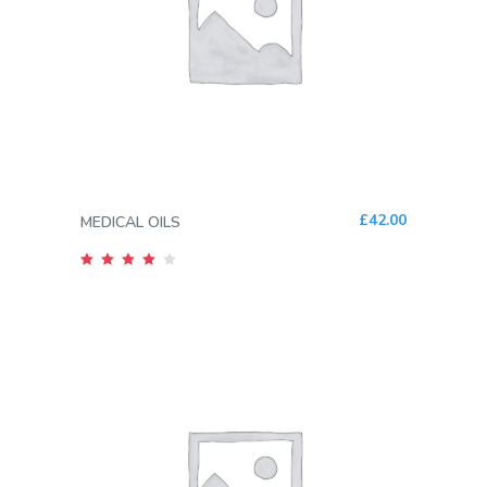
AGREGAR AL CARRITO
£
42.00
MEDICAL OILS
Valorado
en
4.00
de 5